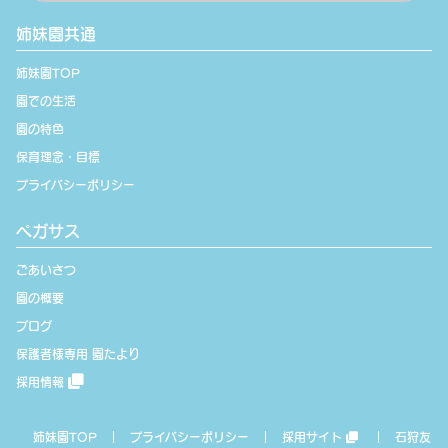
姉妹園共通
姉妹園TOP
園での生活
園の特色
保育理念・目標
プライバシーポリシー
ペガサス
ごあいさつ
園の概要
ブログ
保護者様専用 園たより
採用情報
姉妹園TOP
プライバシーポリシー
採用サイト
石狩友