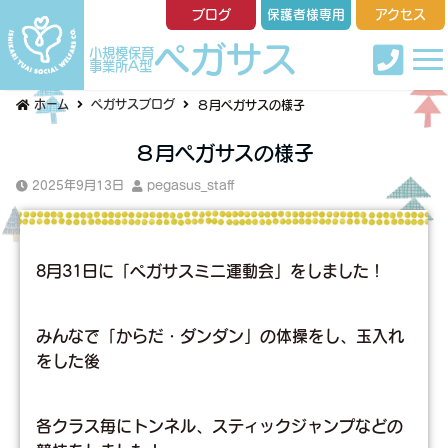
ブログ
保護者様専用
アクセス
ペガサス
小規模保育
事業所A型
ホーム
ペガサスブログ
８月ペガサスの様子
８月ペガサスの様子
2025年9月13日
pegasus_staff
8月31日に「ペガサスミニ運動会」をしました！
みんなで「からだ・ダンダン」の体操をし、玉入れ
をした後
各クラス毎にトンネル、スティックジャンプなどの