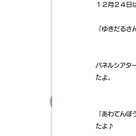
１２月２４日
「ゆきだるさ
パネルシアタ
たよ。
「あわてんぼ
たよ♪